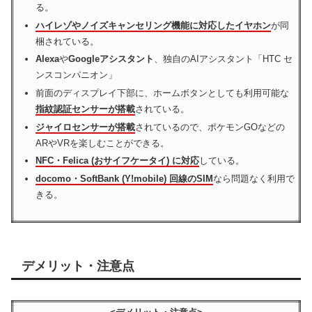
る。
ハイレゾやノイズキャンセリング機能に対応したイヤホン
が同
梱されている。
Alexa
や
Googleアシスタント
、独自のAIアシスタント「HTC セ
ンスコンパニオン」
前面のディスプレイ下部に、ホームボタンとしても利用可能な
指紋認証センサーが搭載
されている。
ジャイロセンサーが搭載
されているので、ポケモンGOなどの
ARやVRを楽しむことができる。
NFC・Felica (おサイフケータイ) に対応
している。
docomo・SoftBank (Y!mobile) 回線のSIM
なら問題なく利用で
きる。
デメリット・注意点