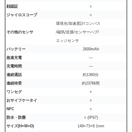
顔認証
○
ジャイロスコープ
○
環境光/加速度計/コンパス
その他のセンサ
/磁気/近接/センサーハブ/
エッジセンサ
バッテリー
2600mAh
急速充電
―
充電時間
―
連続通話
約1360分
連続待受
約237時間
ワンセグ
×
おサイフケータイ
○
NFC
○
防水・防塵
○ (IP67)
サイズ(H×W×D)
149×73×8.1mm