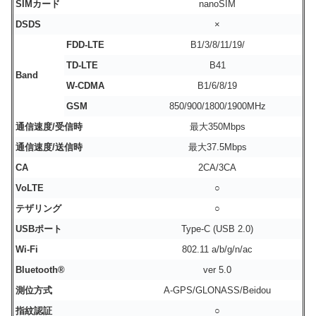
SIMカード
nanoSIM
DSDS
×
FDD-LTE
B1/3/8/11/19/
TD-LTE
B41
Band
W-CDMA
B1/6/8/19
GSM
850/900/1800/1900MHz
通信速度/受信時
最大350Mbps
通信速度/送信時
最大37.5Mbps
CA
2CA/3CA
VoLTE
○
テザリング
○
USBポート
Type-C (USB 2.0)
Wi-Fi
802.11 a/b/g/n/ac
Bluetooth®
ver 5.0
測位方式
A-GPS/GLONASS/Beidou
指紋認証
○