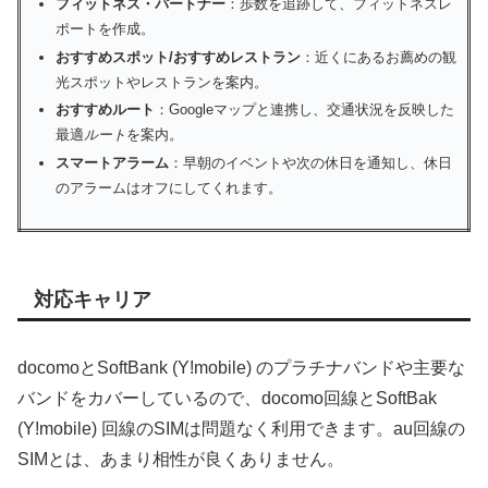
フィットネス・パートナー
：歩数を追跡して、フィットネスレ
ポートを作成。
おすすめスポット/おすすめレストラン
：近くにあるお薦めの観
光スポットやレストランを案内。
おすすめルート
：Googleマップと連携し、交通状況を反映した
最適
ルート
を案内。
スマートアラーム
：早朝のイベントや次の休日を通知し、休日
のアラームはオフにしてくれます。
対応キャリア
docomoとSoftBank (Y!mobile) のプラチナバンドや主要な
バンドをカバーしているので、docomo回線とSoftBak
(Y!mobile) 回線のSIMは問題なく利用できます。au回線の
SIMとは、あまり相性が良くありません。