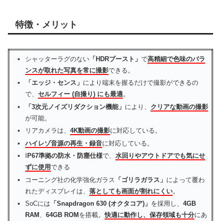
特徴・メリット
シャッターラグのない
「HDRブースト」
で
高精細で色味のバラ
ンスが取れた写真を常に撮影
できる。
「エッジ・センス」
により端末を握るだけで撮影ができるの
で、
セルフィー (自撮り) にも最適
。
「3次元ノイズリダクション機能」
により、
クリアな動画の撮影
が可能。
リアカメラは、
4K動画の撮影
に対応している。
ハイレゾ音源の再生・録音
に対応している。
I
P67準拠の防水・防塵仕様
で、
水回りやアウトドアでも気にせ
ずに使用
できる
コーニング社の化学強化ガラス
「ゴリラガラス」
によって覆わ
れたディスプレイは、
落としても画面が割れにくい
。
SoCには
「Snapdragon 630 (オクタコア)」
を採用し、
4GB
RAM
、
64GB ROM
を搭載。
快適に動作し、保存領域も十分
にあ