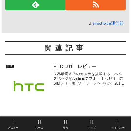
simchoice運営部
関連記事
HTC U11 レビュー
HTC
世界最高水準のカメラを搭載する、ハイ
スペックなAndroidスマホ「HTC U11」の
SIMフリー版 (ソーラーレッド) が、2018
年3月16日にHTC NIPPONから発売され
ました。特徴、スペック、評判、メリッ
トやデメリットなど詳細な情報をまとめ
ています。
HTC Desire 22 pro／スペック・
HTC
価格・発売日・レビュー
メニュー
ホーム
検索
トップ
サイドバー