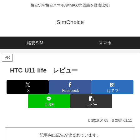
格安SIM/格安スマホ/WiMAX/光回線を徹底比較!
SimChoice
格安SIM
スマホ
PR
HTC U11 life レビュー
X
Facebook
はてブ
LINE
コピー
2018.04.05
2024.01.11
記事内に広告が含まれています。