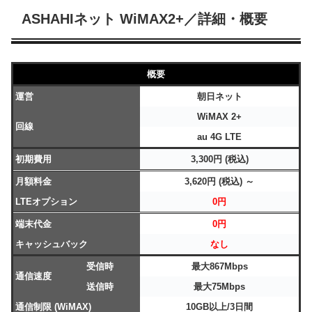
ASHAHIネット WiMAX2+／詳細・概要
概要
運営
朝日ネット
WiMAX 2+
回線
au 4G LTE
初期費用
3,300円 (税込)
月額料金
3,620円 (税込) ～
LTEオプション
0円
端末代金
0円
キャッシュバック
なし
受信時
最大867Mbps
通信速度
送信時
最大75Mbps
通信制限 (WiMAX)
10GB以上/3日間