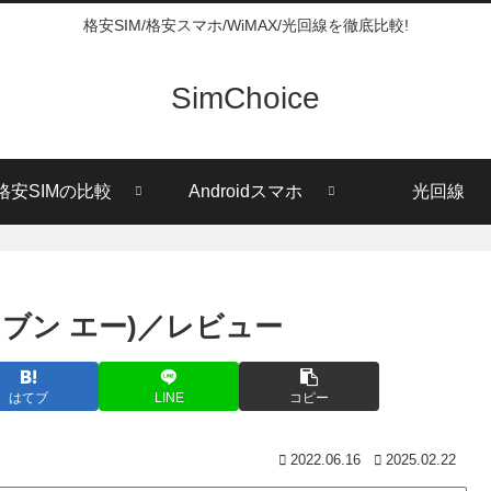
格安SIM/格安スマホ/WiMAX/光回線を徹底比較!
SimChoice
格安SIMの比較
Androidスマホ
光回線
ノ セブン エー)／レビュー
はてブ
LINE
コピー
2022.06.16
2025.02.22