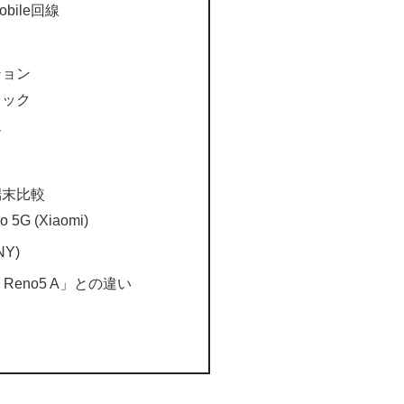
mobile回線
ション
ラック
ー
／端末比較
o 5G (Xiaomi)
NY)
Reno5 A」との違い