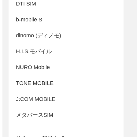
DTI SIM
b-mobile S
dinomo (ディノモ)
H.I.S.モバイル
NURO Mobile
TONE MOBILE
J:COM MOBILE
メタバースSIM