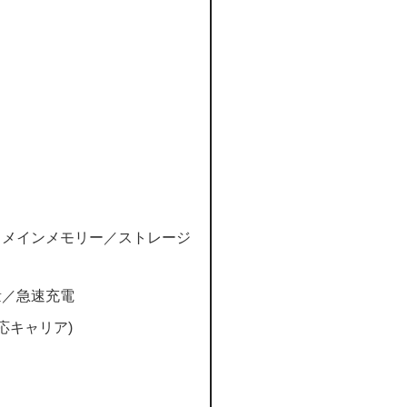
／メインメモリー／ストレージ
量／急速充電
応キャリア)