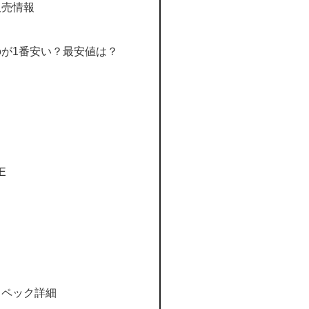
／販売情報
が1番安い？最安値は？
E
／スペック詳細