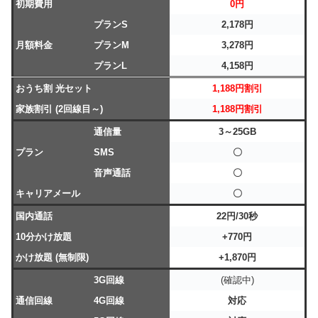
初期費用
0円
プランS
2,178円
月額料金
プランM
3,278円
プランL
4,158円
おうち割 光セット
1,188円割引
家族割引 (2回線目～)
1,188円割引
通信量
3～25GB
プラン
SMS
〇
音声通話
〇
キャリアメール
〇
国内通話
22円/30秒
10分かけ放題
+770円
かけ放題 (無制限)
+1,870円
3G回線
(確認中)
通信回線
4G回線
対応