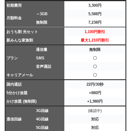
初期費用
3,300円
～3GB
5,588円
月額料金
無制限
7,238円
おうち割 光セット
1,100円割引
新みんな家族割
最大1,210円割引
通信量
無制限
プラン
SMS
〇
音声通話
〇
キャリアメール
〇
国内通話
22円/30秒
5分かけ放題
+880円
かけ放題 (無制限)
+1,980円
3G回線
(確認中)
通信回線
4G回線
対応
5G回線
対応