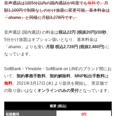
音声通話は1回5分以内の国内通話が何度でも
無料
で、月
額1,100円で制限なしのかけ放題に変更可能。基本料金は
「ahamo」と同様に月額3,278円です。
音声通話 (国内通話) の料金は
税込22円 (税抜20円)/30秒
。
5分かけ放題はオプション扱いとなり、基本料金は
「ahamo」よりも安い
月額 税込2,728円 (税抜2,480円)
に
なっています。
SoftBank・Y!mobile・SoftBank on LINEのブランド間にお
いて、
契約事務手数料
、
契約解除料
、
MNP転出手数料
は
無料
。2021年3月17日 (水) より提供を開始し、実店舗で
の取り扱いはなく
オンラインのみの受付
となっています。
概要 (税込)
初期費用
0円