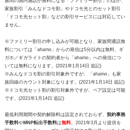
族間の国内通話が無料になる「ファミリー割引」のほか、
家族割引「みんなドコモ割」やドコモ光とのセット割引
「ドコモ光セット割」などの割引サービスには対応してい
ません。
※ファミリー割引の申し込みが可能となり、家族間通話無
料については「ahamo」からの発信は5分以内は無料、ギ
ガホ／ギガライトの契約者から「ahamo」への発信につ
いては無料になります。(2021年1月14日 追記)
※みんなドコモ割の割引対象外ですが、「ahamo」も家
族回線のカウント対象になります。(2021年1月14日 追記)
※ドコモ光セット割の割引対象外ですが、ペア設定は可能
です。(2021年1月14日 追記)
最低利用期間や契約解除料は設定されておらず、
契約事務
手数料
や
MNP転出手数料
は
無料
。2021年3月より提供を