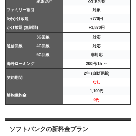
家族以外
22円/30秒
ファミリー割引
対象
5分かけ放題
+770円
かけ放題 (無制限)
+1,870円
3G回線
対応
通信回線
4G回線
対応
5G回線
非対応
海外ローミング
200円/1h ～
2年 (自動更新)
契約期間
なし
1,100円
解約違約金
0円
ソフトバンクの新料金プラン