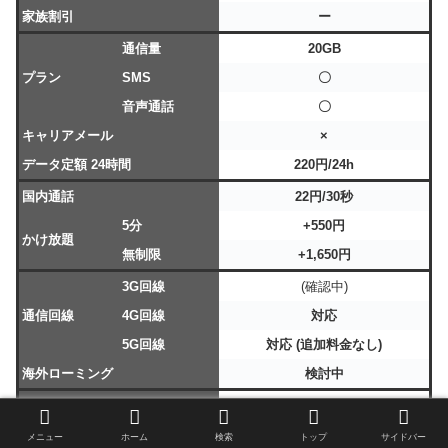
家族割引
ー
通信量
20GB
プラン
SMS
〇
音声通話
〇
キャリアメール
×
データ定額 24時間
220円/24h
国内通話
22円/30秒
5分
+550円
かけ放題
無制限
+1,650円
3G回線
(確認中)
通信回線
4G回線
対応
5G回線
対応 (追加料金なし)
海外ローミング
検討中
契約期間
(確認中)
解約違約金
(確認中)
メニュー
ホーム
検索
トップ
サイドバー