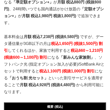
なる
「準定額オプション+」
が
月額 税込880円 (税抜800
円)
、24時間いつでも国内通話がかけ放題の
「定額オプシ
ョン+」
が
月額 税込1,980円 税抜1,800円)
で追加できま
す。
基本料金は
月額 税込7,238円 (税抜6,580円)
ですが、デー
タ通信量が3GB以下の月は
税込1,650円 (税抜1,500円) 割
引
してくれるほか、家族で利用すると
税込660～1,210円
(税抜600～1,100円) 割引
になる
「新みんな家族割」
、ソ
フトバンク光 (指定オプション加入が必要)/SoftBank Airと
セットで利用すると
税込1,100円 (税抜1,000円) 割引
にな
る
「おうち割 光セット」
といった割引サービスを適用す
ることで
月額 税込4,928円 (税抜4,480円)
から利用可能に
なります。
概要 (税込)