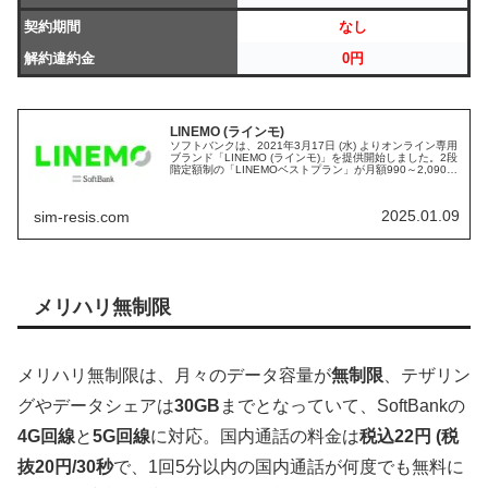
契約期間
なし
解約違約金
0円
LINEMO (ラインモ)
ソフトバンクは、2021年3月17日 (水) よりオンライン専用
ブランド「LINEMO (ラインモ)」を提供開始しました。2段
階定額制の「LINEMOベストプラン」が月額990～2,090円
(税込)、5分かけ放題付き30GBプラン「LIN...
2025.01.09
sim-resis.com
メリハリ無制限
メリハリ無制限は、月々のデータ容量が
無制限
、テザリン
グやデータシェアは
30GB
までとなっていて、SoftBankの
4G回線
と
5G回線
に対応。国内通話の料金は
税込22円 (税
抜20円/30秒
で、1回5分以内の国内通話が何度でも無料に