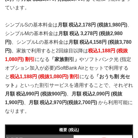
ています。
シンプルSの基本料金は
月額 税込2,178円 (税抜1,980円)
、
シンプルMの基本料金は
月額 税込 3,278円 (税抜2,980
円)
、シンプルLの基本料金は
月額 税込4,158円 (税抜3,780
円)
。家族で利用すると2回線目以降は
税込1,188円 (税抜
1,080円) 割引
になる
「家族割引」
やソフトバンク光 (指定
オプション加入が必要)/SoftBank Airとセットで利用する
と
税込1,188円 (税抜1,080円) 割引
になる
「おうち割 光セ
ット」
といった割引サービスを適用することで、それぞれ
月額 税込990円 (税抜900円)
、
月額 税込2,090円 (税抜
1,900円)
、
月額 税込2,970円(税抜2,700円)
から利用可能に
なります。
概要 (税込)