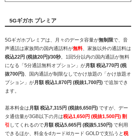
5Gギガホ プレミア
5Gギガホプレミアは、月々のデータ容量が
無制限
で、音
声通話は家族間の国内通話料が
無料
、家族以外の通話料は
税込22円 (税抜20円)/30秒
。1回5分以内の国内通話が無料
になる「5分通話無料オプション」が
月額 税込770円 (税
抜700円)
、国内通話が制限なしでかけ放題の「かけ放題オ
プション」が
月額 税込1,870円 (税抜1,700円)
で追加でき
ます。
基本料金は
月額 税込7,315円 (税抜6,650円)
ですが、デー
タ通信量が3GB以下の月は
税込1,650円 (税抜1,500円) 割
引
してくれるので
月額 税込5,665円 (税抜5,150円)
で利用
できるほか、料金をdカード/dカード GOLDで支払うと
税