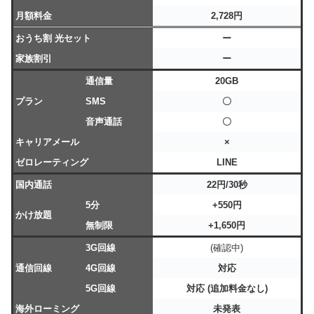
月額料金
2,728円
おうち割 光セット
ー
家族割引
ー
通信量
20GB
プラン
SMS
〇
音声通話
〇
キャリアメール
×
ゼロレーティング
LINE
国内通話
22円/30秒
5分
+550円
かけ放題
無制限
+1,650円
3G回線
(確認中)
通信回線
4G回線
対応
5G回線
対応 (追加料金なし)
海外ローミング
未発表