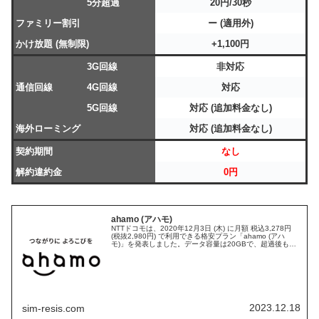
5分超過
20円/30秒
ファミリー割引
ー (適用外)
かけ放題 (無制限)
+1,100円
3G回線
非対応
通信回線
4G回線
対応
5G回線
対応 (追加料金なし)
海外ローミング
対応 (追加料金なし)
契約期間
なし
解約違約金
0円
ahamo (アハモ)
NTTドコモは、2020年12月3日 (木) に月額 税込3,278円
(税抜2,980円) で利用できる格安プラン「ahamo (アハ
モ)」を発表しました。データ容量は20GBで、超過後も最
大1Mbpsのデータ通信が利用できるほか、1回5...
2023.12.18
sim-resis.com