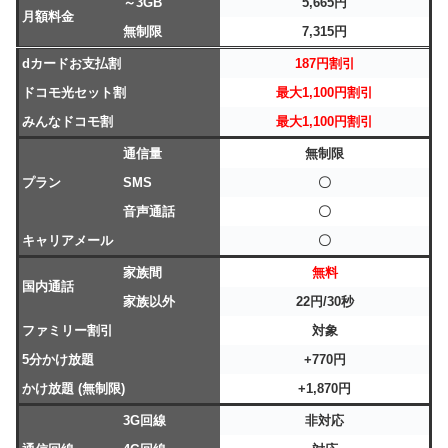
～3GB
5,665円
月額料金
無制限
7,315円
dカードお支払割
187円割引
ドコモ光セット割
最大1,100円割引
みんなドコモ割
最大1,100円割引
通信量
無制限
プラン
SMS
〇
音声通話
〇
キャリアメール
〇
家族間
無料
国内通話
家族以外
22円/30秒
ファミリー割引
対象
5分かけ放題
+770円
かけ放題 (無制限)
+1,870円
3G回線
非対応