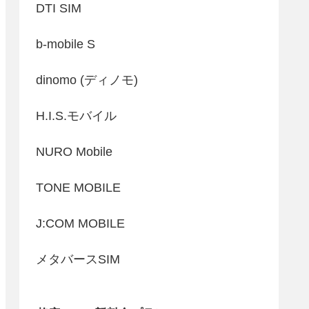
DTI SIM
b-mobile S
dinomo (ディノモ)
H.I.S.モバイル
NURO Mobile
TONE MOBILE
J:COM MOBILE
メタバースSIM