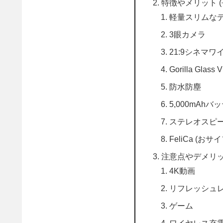
特徴やメリット (
軽量スリムな
3眼カメラ
21:9シネマ
Gorilla Glass V
防水防塵
5,000mAhバ
ステレオスピ
FeliCa (お
注意点やデメリット
4K動画
リフレッシュ
ゲーム