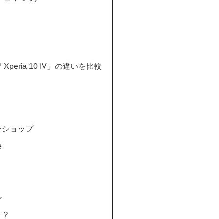
と「Xperia 10 IV」の違いを比較
ンショップ
e
ル
メ？