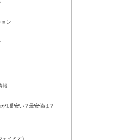
電
ション
ン
入情報
のが1番安い？最安値は？
イジェイミオ)