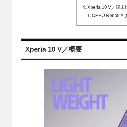
Xperia 10 V／端
OPPO Reno9 A 
Xperia 10 V／概要