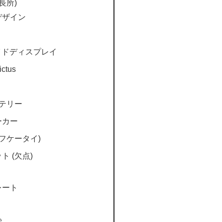
長所)
デザイン
ワイドディスプレイ
ictus
ッテリー
ーカー
サイフケータイ)
 (欠点)
レート