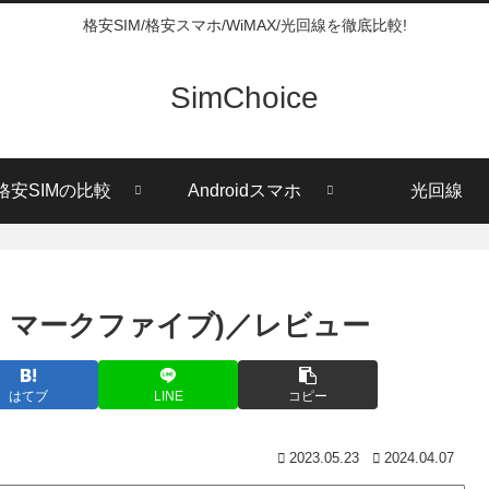
格安SIM/格安スマホ/WiMAX/光回線を徹底比較!
SimChoice
格安SIMの比較
Androidスマホ
光回線
ア テン マークファイブ)／レビュー
はてブ
LINE
コピー
2023.05.23
2024.04.07