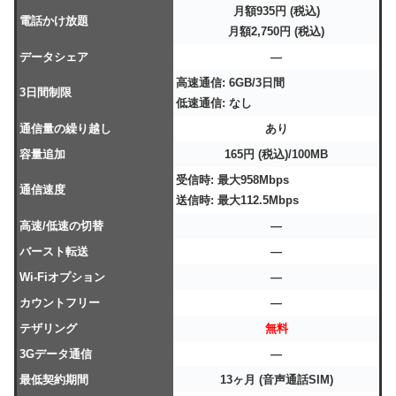
月額935円 (税込)
電話かけ放題
月額2,750円 (税込)
データシェア
―
高速通信: 6GB/3日間
3日間制限
低速通信: なし
通信量の繰り越し
あり
容量追加
165円 (税込)/100MB
受信時: 最大958Mbps
通信速度
送信時: 最大112.5Mbps
高速/低速の切替
―
バースト転送
―
Wi-Fiオプション
―
カウントフリー
―
テザリング
無料
3Gデータ通信
―
最低契約期間
13ヶ月 (音声通話SIM)