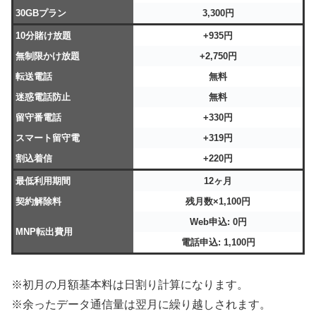
30GBプラン
3,300円
10分賭け放題
+935円
無制限かけ放題
+2,750円
転送電話
無料
迷惑電話防止
無料
留守番電話
+330円
スマート留守電
+319円
割込着信
+220円
最低利用期間
12ヶ月
契約解除料
残月数×1,100円
Web申込: 0円
MNP転出費用
電話申込: 1,100円
※初月の月額基本料は日割り計算になります。
※余ったデータ通信量は翌月に繰り越しされます。