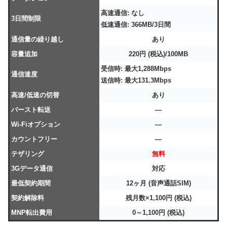
高速通信: なし
3日間制限
低速通信: 366MB/3日間
通信量の繰り越し
あり
容量追加
220円 (税込)/100MB
受信時: 最大1,288Mbps
通信速度
送信時: 最大131.3Mbps
高速/低速の切替
あり
バースト転送
―
Wi-Fiオプション
―
カウントフリー
―
テザリング
無料
3Gデータ通信
対応
最低契約期間
12ヶ月 (音声通話SIM)
契約解除料
残月数×1,100円 (税込)
MNP転出費用
0～1,100円 (税込)