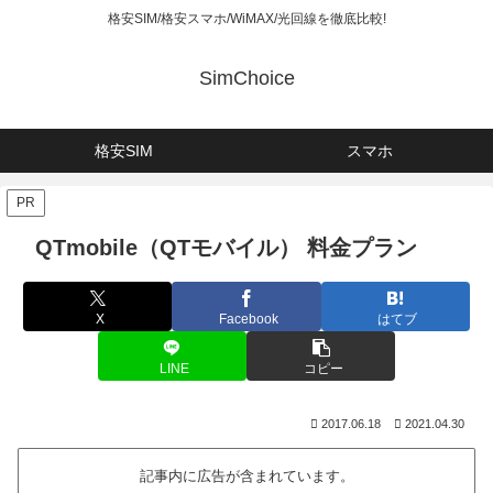
格安SIM/格安スマホ/WiMAX/光回線を徹底比較!
SimChoice
格安SIM
スマホ
PR
QTmobile（QTモバイル） 料金プラン
X
Facebook
はてブ
LINE
コピー
2017.06.18
2021.04.30
記事内に広告が含まれています。