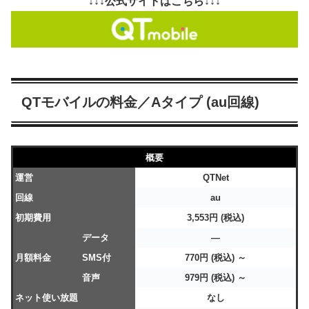
↓↓↓公式サイトはこちら↓↓↓
QTモバイルの料金／Aタイプ (au回線)
概要
運営
QTNet
回線
au
初期費用
3,553円 (税込)
データ
―
月額料金
SMS付
770円 (税込) ～
音声
979円 (税込) ～
ネット使い放題
なし