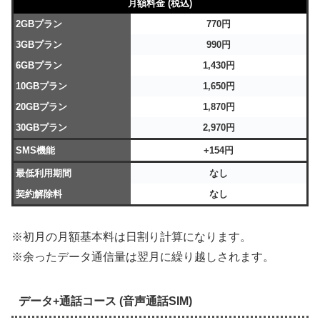
月額料金 (税込)
2GBプラン
770円
3GBプラン
990円
6GBプラン
1,430円
10GBプラン
1,650円
20GBプラン
1,870円
30GBプラン
2,970円
SMS機能
+154円
最低利用期間
なし
契約解除料
なし
※初月の月額基本料は日割り計算になります。
※余ったデータ通信量は翌月に繰り越しされます。
データ+通話コース (音声通話SIM)