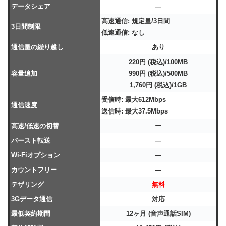
データシェア
―
高速通信: 規定量/3日間
3日間制限
低速通信: なし
通信量の繰り越し
あり
220円 (税込)/100MB
容量追加
990円 (税込)/500MB
1,760円 (税込)/1GB
受信時: 最大612Mbps
通信速度
送信時: 最大37.5Mbps
高速/低速の切替
ー
バースト転送
―
Wi-Fiオプション
―
カウントフリー
―
テザリング
無料
3Gデータ通信
対応
最低契約期間
12ヶ月 (音声通話SIM)