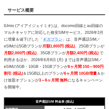
サービス概要
IIJmio (アイアイジェイミオ) は、docomo回線とau回線の
マルチキャリアに対応した格安SIMサービス。2026年3月
に増量＆値下げした「
ギガプラン
」は、音声通話SIM／
eSIMの15GBプランが
月額1,600円 (税込)
、25GBプランが
月額2,000円 (税込)
、35GBプランが
月額2,400円 (税込)
で
利用きるほか、2026年6月8日 (月) までは音声通話SIM／
eSIMの5GB・10GB・15GBプランが
6ヶ月間 150～900円
割引 (税込)
＆15GB以上のプランが
6ヶ月間 10GB増量
＆か
け放題オプションが
3～6ヶ月間 無料
になるキャンペーン
を開催中。
音声通話SIM 料金表 (税込)