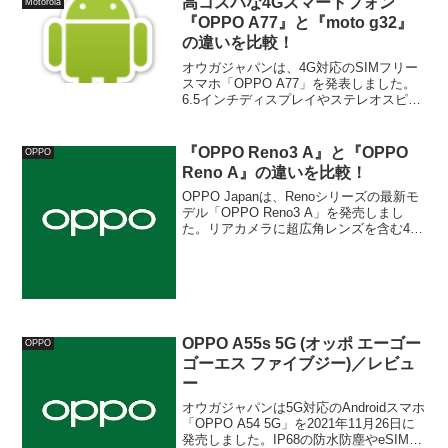
高コスパな4Gスマートフォン
Motorola
『OPPO A77』と『moto g32』
の違いを比較！
オウガジャパンは、4G対応のSIMフリー
スマホ「OPPO A77」を発表しました。
6.5インチディスプレイやステレオスピー
カー、5000mAhバッテリーを搭載した高
コスパモデル。moto gシリーズの最新モ
デル「moto g32」とではどのように違う
『OPPO Reno3 A』と『OPPO
OPPO
のか比較します。
Reno A』の違いを比較！
OPPO Japanは、Renoシリーズの最新モ
デル「OPPO Reno3 A」を発売しまし
た。リアカメラに超広角レンズを含む4眼
カメラを採用し、防水/防塵、おサイフケ
ータイにも対応した高コスパなミドルレ
ンジスマホ。前モデル「OPPO Reno A」
とではどのように違うのかを比較しま
す。
OPPO A55s 5G (オッポ エーゴー
OPPO
ゴーエス ファイブジー)／レビュ
ー
オウガジャパンは5G対応のAndroidスマホ
「OPPO A54 5G」を2021年11月26日に
発売しました。IP68の防水防塵やeSIMに