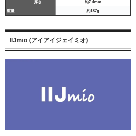
厚さ
約7.4mm
重量
約187g
IIJmio (アイアイジェイミオ)