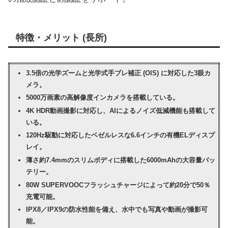
特徴・メリット (長所)
3.5倍の光学ズームと光学式手ブレ補正 (OIS) に対応した3眼カ
メラ。
5000万画素の高解像度インカメラを搭載している。
4K HDR動画撮影に対応し、AIによるノイズ低減機能も搭載して
いる。
120Hz駆動に対応したベゼルレスな6.6インチの有機ELディスプ
レイ。
薄さ約7.4mmのスリムボディに搭載した6000mAhの大容量バッ
テリー。
80W SUPERVOOCフラッシュチャージによって約20分で50％
充電可能。
IPX8／IPX9の防水性能を備え、水中でも写真や動画が撮影可
能。