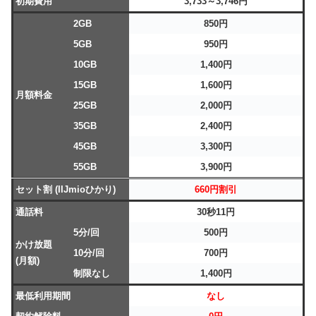
初期費用
3,733～3,746円
2GB
850円
5GB
950円
10GB
1,400円
15GB
1,600円
月額料金
25GB
2,000円
35GB
2,400円
45GB
3,300円
55GB
3,900円
セット割 (IIJmioひかり)
660円割引
通話料
30秒11円
5分/回
500円
かけ放題
10分/回
700円
(月額)
制限なし
1,400円
最低利用期間
なし