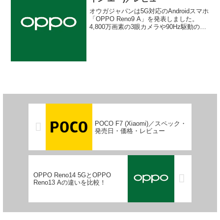
オウガジャパンは5G対応のAndroidスマホ
「OPPO Reno9 A」を発表しました。
4,800万画素の3眼カメラや90Hz駆動の有
機ELディスプレイを搭載し、防水防塵や
おサイフケータイにも対応したミドルレ
ンジモデル。特徴、スペック、メリッ
ト、デメリット、キャンペーン情報のほ
か、前モデル「OPPO Reno7 A」との違
いなどを解説します。
POCO F7 (Xiaomi)／スペック・
発売日・価格・レビュー
OPPO Reno14 5GとOPPO
Reno13 Aの違いを比較！