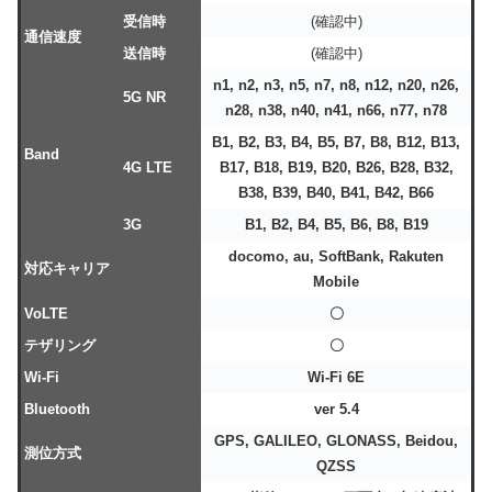
受信時
(確認中)
通信速度
送信時
(確認中)
n1, n2, n3, n5, n7, n8, n12, n20, n26,
5G NR
n28, n38, n40, n41, n66, n77, n78
B1, B2, B3, B4, B5, B7, B8, B12, B13,
Band
4G LTE
B17, B18, B19, B20, B26, B28, B32,
B38, B39, B40, B41, B42, B66
3G
B1, B2, B4, B5, B6, B8, B19
docomo, au, SoftBank, Rakuten
対応キャリア
Mobile
VoLTE
〇
テザリング
〇
Wi-Fi
Wi-Fi 6E
Bluetooth
ver 5.4
GPS, GALILEO, GLONASS, Beidou,
測位方式
QZSS