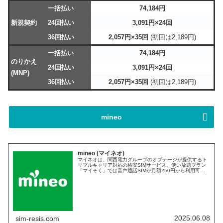
一括払い
74,184円
新規契約
24回払い
3,091円×24回
36回払い
2,057円×35回
(初回は2,189円)
一括払い
74,184円
のりかえ
24回払い
3,091円×24回
(MNP)
36回払い
2,057円×35回
(初回は2,189円)
mineo
mineo (マイネオ)
マイネオは、関西電力グループのオプテージが提供するト
リプルキャリア対応の格安SIMサービス。使い放題プラン
「マイそく」では音声通話SIMが月額250円から利用可
能。メリットやデメリットのほか、特徴、評判、口コミ、
キャンペーン、セール情報、料金プランなど詳細な情報を
まとめて解説しています。
2025.06.08
sim-resis.com