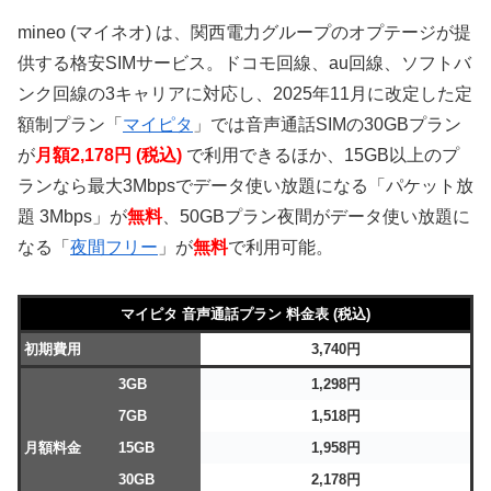
mineo (マイネオ) は、関西電力グループのオプテージが提
供する格安SIMサービス。ドコモ回線、au回線、ソフトバ
ンク回線の3キャリアに対応し、2025年11月に改定した定
額制プラン「
マイピタ
」では音声通話SIMの30GBプラン
が
月額2,178円 (税込)
で利用できるほか、15GB以上のプ
ランなら最大3Mbpsでデータ使い放題になる「パケット放
題 3Mbps」が
無料
、50GBプラン夜間がデータ使い放題に
なる「
夜間フリー
」が
無料
で利用可能。
マイピタ 音声通話プラン 料金表 (税込)
初期費用
3,740円
3GB
1,298円
7GB
1,518円
月額料金
15GB
1,958円
30GB
2,178円