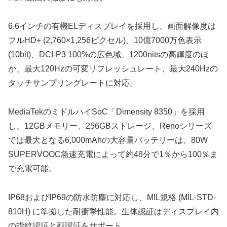
6.6インチの有機ELディスプレイを採用し、画面解像度は
フルHD+ (2,760×1,256ピクセル)、10億7000万色表示
(10bit)、DCI-P3 100%の広色域、1200nitsの高輝度のほ
か、最大120Hzの可変リフレッシュレート、最大240Hzの
タッチサンプリングレートに対応。
MediaTekのミドルハイSoC「Dimensity 8350」を採用
し、12GBメモリー、256GBストレージ、Renoシリーズ
では最大となる6,000mAhの大容量バッテリーは、80W
SUPERVOOC急速充電によって約48分で1％から100％ま
で充電可能。
IP68およびIP69の防水防塵に対応し、MIL規格 (MIL-STD-
810H) に準拠した耐衝撃性能。生体認証はディスプレイ内
の指紋認証と顔認証をサポート。