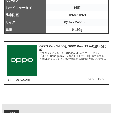
ワンセグ
―
おサイフケータイ
対応
防水防塵
IP68／IP69
サイズ
約162×75×7.8mm
重量
約192g
OPPO Reno14 5GとOPPO Reno13 Aの違いを比
較！
オウガジャパンは、5G対応のAndroidスマートフォン
「OPPO Reno14 5G」を発表しました。高性能カメラや1
有機ELディスプレイ、80W超急速充電の大容量バッテリー
を搭載したミドルハイモデル。Reno Aシリーズの最新モデ
ル「O...
2025.12.25
sim-resis.com
OPPO