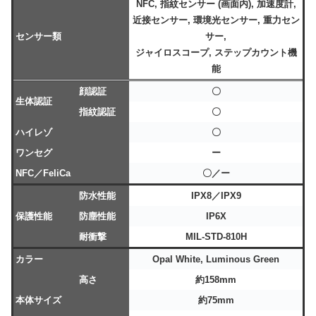
NFC, 指紋センサー (画面内), 加速度計,
近接センサー, 環境光センサー, 重力セン
センサー類
サー,
ジャイロスコープ, ステップカウント機
能
顔認証
〇
生体認証
指紋認証
〇
ハイレゾ
〇
ワンセグ
ー
NFC／FeliCa
〇／ー
防水性能
IPX8／IPX9
保護性能
防塵性能
IP6X
耐衝撃
MIL-STD-810H
カラー
Opal White, Luminous Green
高さ
約158mm
本体サイズ
約75mm