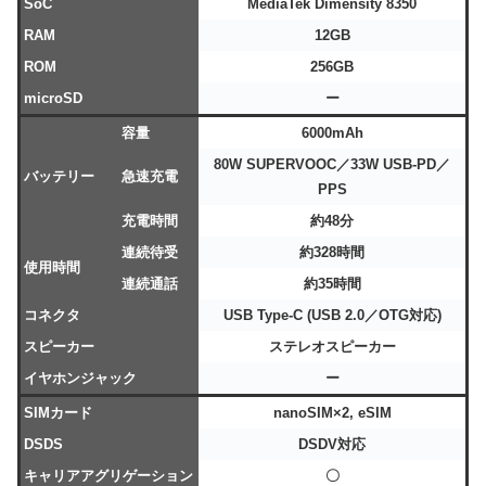
SoC
MediaTek Dimensity 8350
RAM
12GB
ROM
256GB
microSD
ー
容量
6000mAh
80W SUPERVOOC／33W USB-PD／
バッテリー
急速充電
PPS
充電時間
約48分
連続待受
約328時間
使用時間
連続通話
約35時間
コネクタ
USB Type-C (USB 2.0／OTG対応)
スピーカー
ステレオスピーカー
イヤホンジャック
ー
SIMカード
nanoSIM×2, eSIM
DSDS
DSDV対応
キャリアアグリゲーション
〇