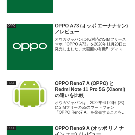
対応し、大画面と軽量を両立させた使い
やすいエントリーモデル。特徴、スペッ
ク、メリット、デメリット、キャンペー
ンやセール情報などを詳しく解説しま
す。
OPPO A73 (オッポ エーナナサン)
OPPO
／レビュー
オウガジャパンは4G対応のSIMフリース
マホ「OPPO A73」を2020年11月20日に
発売しました。大画面の有機ELディスプ
レイや4眼カメラを搭載し、eSIMにも対
応した高コスパなミドルレンジモデル。
特徴、スペック、メリット、デメリッ
ト、おトクに購入できるキャンペーンや
セール情報などをまとめて詳しく解説し
ています。
OPPO Reno7 A (OPPO) と
OPPO
Redmi Note 11 Pro 5G (Xiaomi)
の違いを比較
オウガジャパンは、2022年6月23日 (木)
にSIMフリーの5Gスマートフォン
「OPPO Reno7 A」を発売することを発
表しました。薄型軽量ボディに大画面の
有機ELディスプレイを搭載し、防水/防塵
やおサイフケータイにも対応したミド
OPPO Reno9 A (オッポ リノ ナ
OPPO
ル...
イン エー)／レビュー