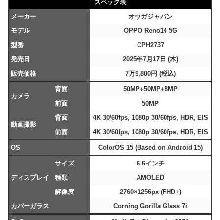
スペック表
メーカー
オウガジャパン
モデル
OPPO Reno14 5G
型番
CPH2737
発売日
2025年7月17日 (木)
販売価格
7万9,800円 (税込)
背面
50MP+50MP+8MP
カメラ
前面
50MP
背面
4K 30/60fps, 1080p 30/60fps, HDR, EIS
動画撮影
前面
4K 30/60fps, 1080p 30/60fps, HDR, EIS
OS
ColorOS 15 (Based on Android 15)
サイズ
6.6インチ
ディスプレイ
種類
AMOLED
解像度
2760×1256px (FHD+)
カバーガラス
Corning Gorilla Glass 7i