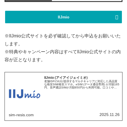
IIJmio
※IIJmio公式サイトを必ず確認してから申込をお願いいた
します。
※特典やキャンペーン内容はすべてIIJmio公式サイトの内
容が正となります。
IIJmio (アイアイジェイミオ)
老舗ISPのIIJが提供するマルチキャリアに対応した高品質
な格安SIM/格安スマホ。eSIM (データ通信専用) が月額165
円、音声通話SIMが月額850円から利用可能。口コミや評
判、キャンペーン、おすすめ情報、メリット・デメリット
などをまとめて詳しく解説しています。
2025.11.26
sim-resis.com