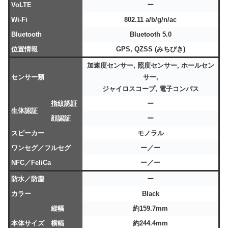
VoLTE
ー
Wi-Fi
802.11 a/b/g/n/ac
Bluetooth
Bluetooth 5.0
位置情報
GPS, QZSS (みちびき)
加速度センサー, 照度センサー, ホールセン
センサー類
サー,
ジャイロスコープ, 電子コンパス
指紋認証
ー
生体認証
顔認証
ー
スピーカー
モノラル
ワンセグ／フルセグ
ー／ー
NFC／FeliCa
ー／ー
防水／防塵
ー
カラー
Black
縦幅
約159.7mm
本体サイズ
横幅
約244.4mm