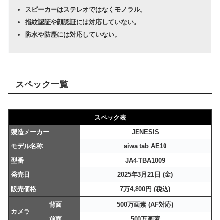
スピーカーはステレオではなくモノラル。
指紋認証や顔認証には対応していない。
防水や防塵には対応していない。
スペック一覧
スペック表
製造メーカー
JENESIS
モデル名称
aiwa tab AE10
型番
JA4-TBA1009
発売日
2025年3月21日 (金)
販売価格
7万4,800円 (税込)
背面
500万画素 (AF対応)
カメラ
前面
500万画素