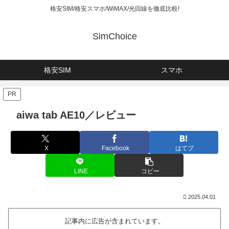
格安SIM/格安スマホ/WiMAX/光回線を徹底比較!
SimChoice
格安SIM
スマホ
PR
aiwa tab AE10／レビュー
X
Facebook
はてブ
LINE
コピー
2025.04.01
記事内に広告が含まれています。