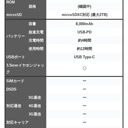
ROM
規格
(確認中)
microSD
microSDXC対応 (最大2TB)
容量
8,000mAh
急速充電
USB-PD
バッテリー
充電時間
約4時間
使用時間
約12時間
USBポート
USB Type-C
3.5mmイヤホンジャッ
〇
ク
SIMカード
ー
DSDS
ー
5G通信
ー
対応通信
4G通信
ー
3G通信
ー
対応キャリア
ー