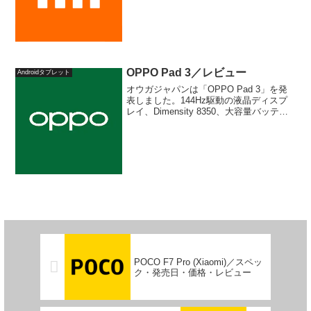
ドスピーカー、9,000mAhの大容量バッテ
リーを搭載したミドルレンジモデル。
2025年7月8日 ...
OPPO Pad 3／レビュー
Androidタブレット
オウガジャパンは「OPPO Pad 3」を発
表しました。144Hz駆動の液晶ディスプ
レイ、Dimensity 8350、大容量バッテリ
ーのほか、最新のAI機能を搭載した高性
能タブレット。メリットやデメリット、
セール情報のほか、前世代モデル
「OPPO Pad 2」との違いなどをまとめ
て解説します。
POCO F7 Pro (Xiaomi)／スペッ
ク・発売日・価格・レビュー