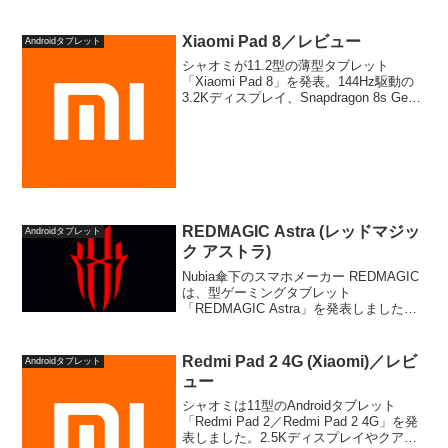
業界初の冷却システムを備え、高クロッ
ク版 Snapdragon 8 Gen 3リーディングバ
ージョン、144...
Xiaomi Pad 8／レビュー
Androidタブレット
シャオミが11.2型の薄型タブレット
「Xiaomi Pad 8」を発表。144Hz駆動の
3.2Kディスプレイ、Snapdragon 8s Gen
4、9200mAhバッテリーを搭載したハイ
エンドモデル。メリットやデメリット、
セール情報のほか、上位モデル「Xiaomi
Pad 8 Pro」との違いなどをまとめて解説
します。
REDMAGIC Astra (レッドマジッ
Androidタブレット
ク アストラ)
Nubia傘下のスマホメーカー REDMAGIC
は、型ゲーミングタブレット
「REDMAGIC Astra」を発表しました。
コンパクトなボディにPAD ICE-X冷却シ
ステムを備え、Snapdragon 8 Elite、
165Hz駆動の有機...
Redmi Pad 2 4G (Xiaomi)／レビ
Androidタブレット
ュー
シャオミは11型のAndroidタブレット
「Redmi Pad 2／Redmi Pad 2 4G」を発
表しました。2.5Kディスプレイやクアッ