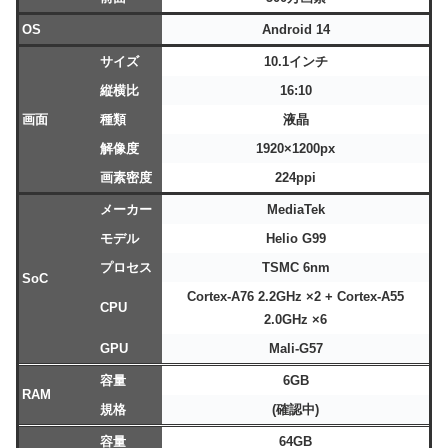
OS
Android 14
サイズ
10.1インチ
縦横比
16:10
画面
種類
液晶
解像度
1920×1200px
画素密度
224ppi
メーカー
MediaTek
モデル
Helio G99
プロセス
TSMC 6nm
SoC
Cortex-A76 2.2GHz ×2 + Cortex-A55
CPU
2.0GHz ×6
GPU
Mali-G57
容量
6GB
RAM
規格
(確認中)
容量
64GB