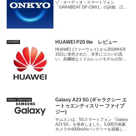
ゾ・オーディオ・スマートフォン
「GRANBEAT DP-CMX1」の詳細、口コ
ミ、評判、注意点(デメリット)、スペック
(性能)などの情報をわかりやすくまとめま
した。
HUAWEI P20 lite レビュー
HUAWEI
HUAWEI (ファーウェイ) から2018年6月
15日に発売された、非常にコスパの高
い、高機能なミドルレンジモデルのSIM
フリースマホ「HUAWEI P20 lite」。特
徴、スペック、メリット、デメリット、
おトクにセット購入できるキャンペーン
など詳細な情報をまとめています。
Galaxy A23 5G (ギャラクシー エ
Galaxy (Samsung)
ートゥエンティスリー ファイブ
ジー)
サムスンは、5Gスマートフォン「Galaxy
A23 5G」を発表しました。5,000万画素
カメラや4000mAhバッテリーを搭載し、
防水、おサイフケータイにも対。10月27