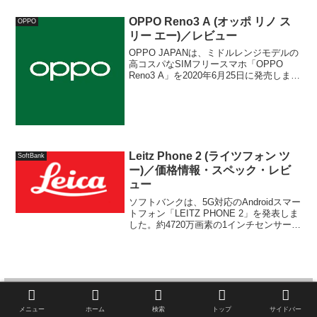
日 (木) に発売し、価格は2万8800～3万
6960円 (税込) になっています。
OPPO Reno3 A (オッポ リノ ス
OPPO
リー エー)／レビュー
OPPO JAPANは、ミドルレンジモデルの
高コスパなSIMフリースマホ「OPPO
Reno3 A」を2020年6月25日に発売しまし
た。スペックや特徴、メリット、デメリ
ット、おトクに購入できるキャンペーン
やセールなど詳細情報をまとめて解説し
ています。
Leitz Phone 2 (ライツフォン ツ
SoftBank
ー)／価格情報・スペック・レビ
ュー
ソフトバンクは、5G対応のAndroidスマー
トフォン「LEITZ PHONE 2」を発表しま
した。約4720万画素の1インチセンサーや
Pro IGZO OLEDディスプレイ、
Snapdragon 8 Gen 1などを搭載したハイ
エンドモデ...
メニュー
ホーム
検索
トップ
サイドバー