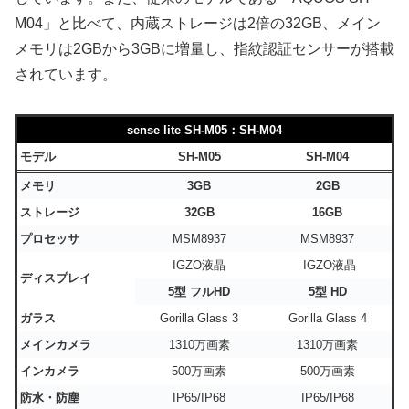
M04」と比べて、内蔵ストレージは2倍の32GB、メイン
メモリは2GBから3GBに増量し、指紋認証センサーが搭載
されています。
sense lite SH-M05：SH-M04
モデル
SH-M05
SH-M04
メモリ
3GB
2GB
ストレージ
32GB
16GB
プロセッサ
MSM8937
MSM8937
IGZO液晶
IGZO液晶
ディスプレイ
5型 フルHD
5型 HD
ガラス
Gorilla Glass 3
Gorilla Glass 4
メインカメラ
1310万画素
1310万画素
インカメラ
500万画素
500万画素
防水・防塵
IP65/IP68
IP65/IP68