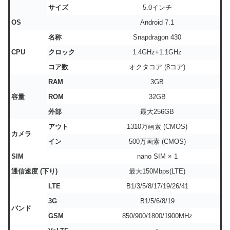
サイズ
5.0インチ
OS
Android 7.1
名称
Snapdragon 430
CPU
クロック
1.4GHz+1.1GHz
コア数
オクタコア (8コア)
RAM
3GB
容量
ROM
32GB
外部
最大256GB
アウト
1310万画素 (CMOS)
カメラ
イン
500万画素 (CMOS)
SIM
nano SIM × 1
通信速度 (
下り)
最大150Mbps(LTE)
LTE
B1/3/5/8/17/19/26/41
3G
B1/5/6/8/19
バンド
GSM
850/900/1800/1900MHz