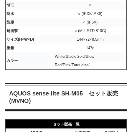
NFC
○
防水
○ (IPX5/IPX8)
防塵
○ (IP6X)
耐衝撃
○ (MIL-STD-810G)
サイズ(H×W×D)
144×72×8.5mm
重量
147g
White/Black/Gold/Blue/
カラー
Red/Pink/Turquoise/
AQUOS sense lite SH-M05 セット販売
(MVNO)
セット販売一覧