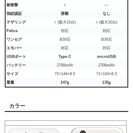
耐衝撃
○
―
指紋認証
搭載
なし
テザリング
○ (最大15台)
○ (最大10台)
Felica
対応
対応
ワンセグ
非対応
非対応
エモパー
対応
対応
USBポート
Type C
microUSB
バッテリー
2700mAh
2700mAh
サイズ
72×144×8.5
71×143×8.3
重量
147g
135g
カラー