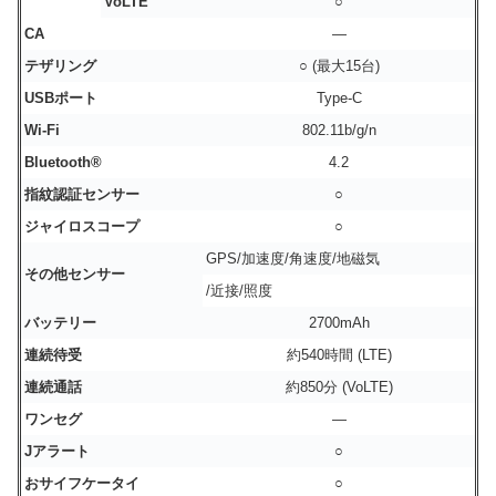
VoLTE
○
CA
―
テザリング
○ (最大15台)
USBポート
Type-C
Wi-Fi
802.11b/g/n
Bluetooth®
4.2
指紋認証センサー
○
ジャイロスコープ
○
GPS/加速度/角速度/地磁気
その他センサー
/近接/照度
バッテリー
2700mAh
連続待受
約540時間 (LTE)
連続通話
約850分 (VoLTE)
ワンセグ
―
Jアラート
○
おサイフケータイ
○