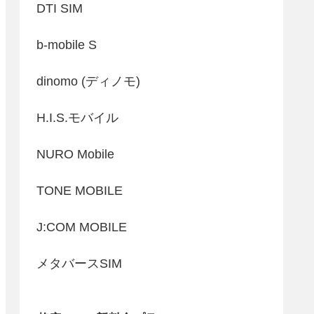
DTI SIM
b-mobile S
dinomo (ディノモ)
H.I.S.モバイル
NURO Mobile
TONE MOBILE
J:COM MOBILE
メタバースSIM