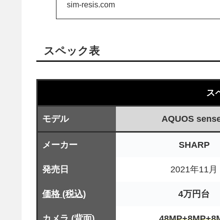
ャンペーンやセール情
sim-resis.com
スペック表
ス
モデル
AQUOS sens
メーカー
SHARP
発売日
2021年11月
価格 (税込)
4万円台
カメラ (背面)
48MP+8MP+8