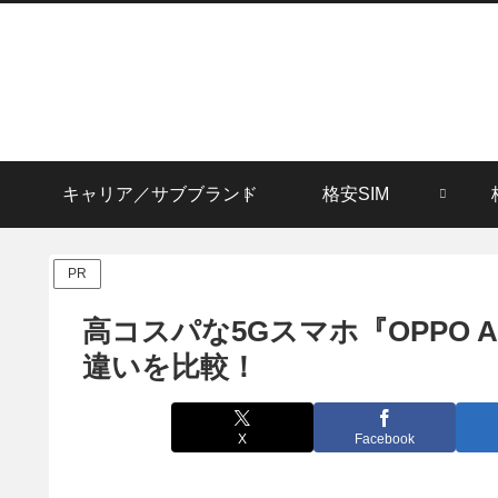
キャリア／サブブランド
格安SIM
PR
高コスパな5Gスマホ『OPPO A55
違いを比較！
X
Facebook