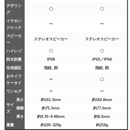
テザリン
〇
〇
グ
イヤホン
ー
ー
ジャック
スピーカ
ステレオスピーカー
ステレオスピーカー
ー
ハイレゾ
〇
〇
防水防塵
IP68
IP65／IP68
生体認証
指紋, 顔
指紋, 顔
おサイフ
ー
〇
ケータイ
ワンセグ
ー
ー
高さ
約161.3mm
約162.8mm
サイ
横幅
約75.3mm
約77.6mm
ズ
厚さ
約9.35~9.48mm
約8.2mm
重量
約226~229g
約218g