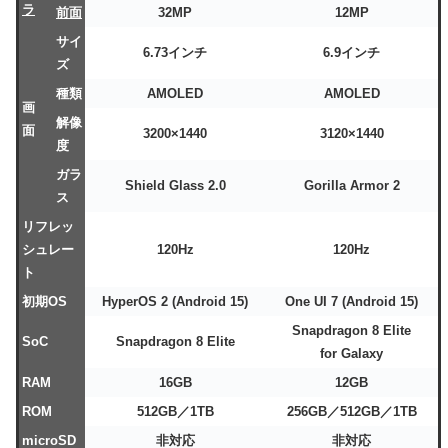
ラ
前面
32MP
12MP
サイ
6.73インチ
6.9インチ
ズ
種類
AMOLED
AMOLED
画
解像
面
3200×1440
3120×1440
度
ガラ
Shield Glass 2.0
Gorilla Armor 2
ス
リフレッ
シュレー
120Hz
120Hz
ト
初期OS
HyperOS 2 (Android 15)
One UI 7 (Android 15)
Snapdragon 8 Elite
SoC
Snapdragon 8 Elite
for Galaxy
RAM
16GB
12GB
ROM
512GB／1TB
256GB／512GB／1TB
microSD
非対応
非対応