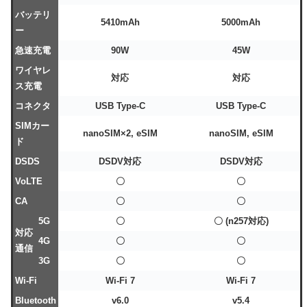
バッテリ
5410mAh
5000mAh
ー
急速充電
90W
45W
ワイヤレ
対応
対応
ス充電
コネクタ
USB Type-C
USB Type-C
SIMカー
nanoSIM×2, eSIM
nanoSIM, eSIM
ド
DSDS
DSDV対応
DSDV対応
VoLTE
〇
〇
CA
〇
〇
5G
〇
〇 (n257対応)
対応
4G
〇
〇
通信
3G
〇
〇
Wi-Fi
Wi-Fi 7
Wi-Fi 7
Bluetooth
v6.0
v5.4