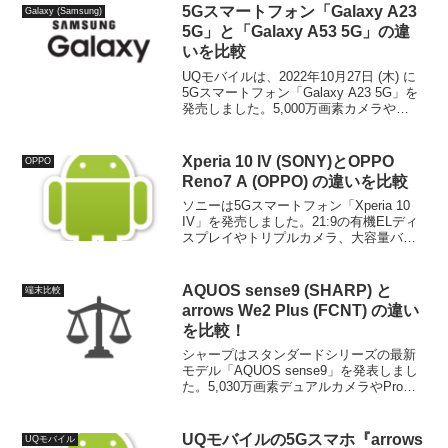
OPPOの最新ミドルレンジモデル「O...
5Gスマートフォン「Galaxy A23
Galaxy (Samsung)
5G」と「Galaxy A53 5G」の違
いを比較
UQモバイルは、2022年10月27日 (木) に
5Gスマートフォン「Galaxy A23 5G」を
発売しました。5,000万画素カメラや
4000mAhバッテリーを搭載し、おサイフ
ケータイも利用できるコンパクトなエン
トリーモデル。2022年...
Xperia 10 IV (SONY)とOPPO
OPPO
Reno7 A (OPPO) の違いを比較
ソニーは5Gスマートフォン「Xperia 10
IV」を発売しました。21:9の有機ELディ
スプレイやトリプルカメラ、大容量バッ
テリーを搭載したミドルハイモデル。
OPPOの最新モデル「OPPO Reno7 A」
とではどのように違うのか比較し...
AQUOS sense9 (SHARP) と
端末比較
arrows We2 Plus (FCNT) の違い
を比較！
シャープはスタンダードシリーズの最新
モデル「AQUOS sense9」を発表しまし
た。5,030万画素デュアルカメラやPro
IGZO OLEDディスプレイ、ステレオスピ
ーカー、Snapdragon 7s Gen 2、
5,000mAhの大容...
UQモバイルの5Gスマホ『arrows
UQモバイル