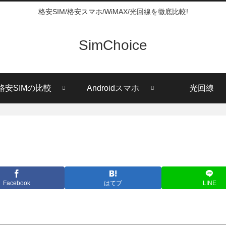
格安SIM/格安スマホ/WiMAX/光回線を徹底比較!
SimChoice
格安SIMの比較
Androidスマホ
光回線
Facebook
はてブ
LINE