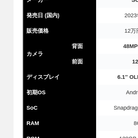
発売日 (国内)
202
販売価格
12万
背面
48MP
カメラ
前面
1
ディスプレイ
6.1″ O
初期OS
Andr
SoC
Snapdrag
RAM
8