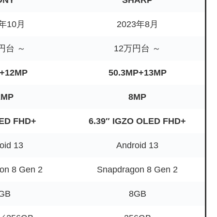
3年10月
2023年8月
円台 ～
12万円台 ～
+12MP
50.3MP+13MP
2MP
8MP
LED FHD+
6.39″ IGZO OLED FHD+
oid 13
Android 13
on 8 Gen 2
Snapdragon 8 Gen 2
GB
8GB