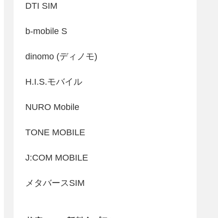
DTI SIM
b-mobile S
dinomo (ディノモ)
H.I.S.モバイル
NURO Mobile
TONE MOBILE
J:COM MOBILE
メタバースSIM