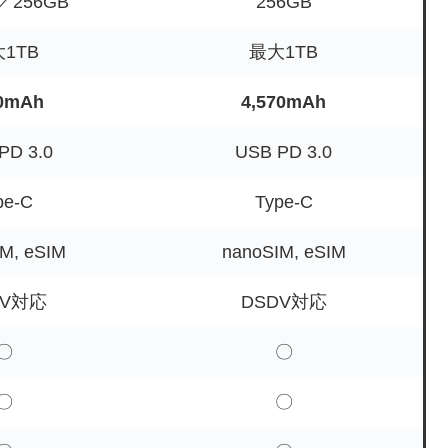
／256GB
256GB
1TB
最大1TB
0mAh
4,570mAh
PD 3.0
USB PD 3.0
pe-C
Type-C
M, eSIM
nanoSIM, eSIM
DV対応
DSDV対応
〇
〇
〇
〇