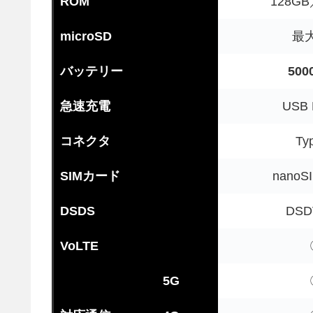
ROM
128GB
microSD
最大
バッテリー
500
急速充電
USB 
コネクタ
Ty
SIMカード
nanoSI
DSDS
DS
VoLTE
5G