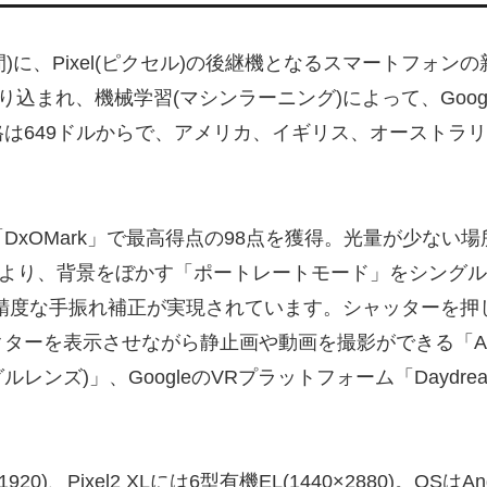
)に、Pixel(ピクセル)の後継機となるスマートフォンの新端末「P
盛り込まれ、機械学習(マシンラーニング)によって、Google 
は649ドルからで、アメリカ、イギリス、オーストラ
xOMark」で最高得点の98点を獲得。光量が少ない場
より、背景をぼかす「ポートレートモード」をシングルカ
り高精度な手振れ補正が実現されています。シャッターを
を表示させながら静止画や動画を撮影ができる「AR St
グルレンズ)」、GoogleのVRプラットフォーム「Daydr
0)、Pixel2 XLには6型有機EL(1440×2880)。OSはAnd