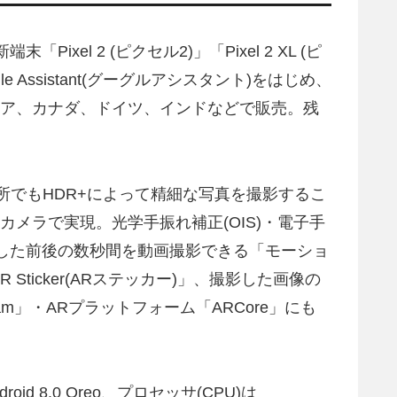
ixel 2 (ピクセル2)」「Pixel 2 XL (ピ
Assistant(グーグルアシスタント)をはじめ、
リア、カナダ、ドイツ、インドなどで販売。残
所でもHDR+によって精細な写真を撮影するこ
メラで実現。光学手振れ補正(OIS)・電子手
押した前後の数秒間を動画撮影できる「モーショ
icker(ARステッカー)」、撮影した画像の
eam」・ARプラットフォーム「ARCore」にも
roid 8.0 Oreo、プロセッサ(CPU)は