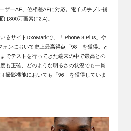
で、レーザーAF、位相差AFに対応。電子式手ブレ補
は800万画素(F2.4)。
DxoMarkで、「iPhone 8 Plus」や
マートフォンにおいて史上最高得点「98」を獲得。と
今までテストを行ってきた端末の中で最高との
精度も正確、どのような明るさの状況でも一貫
オ撮影機能においても「96」を獲得していま