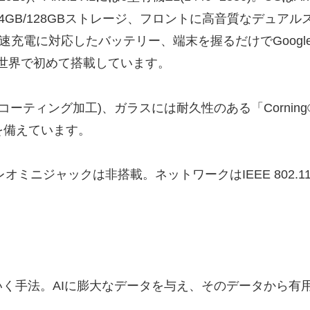
Bメモリ、64GB/128GBストレージ、フロントに高音質な
充電に対応したバッテリー、端末を握るだけでGoogle
」を世界で初めて搭載しています。
ング加工)、ガラスには耐久性のある「Corning® Gori
を備えています。
オミニジャックは非搭載。ネットワークはIEEE 802.11a/b/
く手法。AIに膨大なデータを与え、そのデータから有