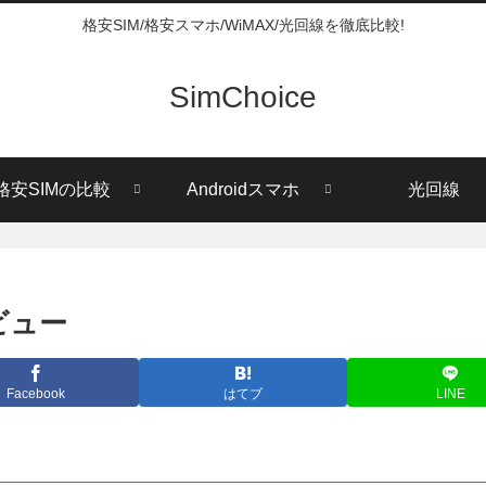
格安SIM/格安スマホ/WiMAX/光回線を徹底比較!
SimChoice
格安SIMの比較
Androidスマホ
光回線
 レビュー
Facebook
はてブ
LINE