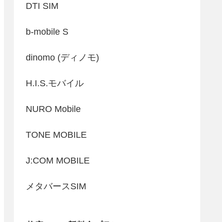
DTI SIM
b-mobile S
dinomo (ディノモ)
H.I.S.モバイル
NURO Mobile
TONE MOBILE
J:COM MOBILE
メタバースSIM