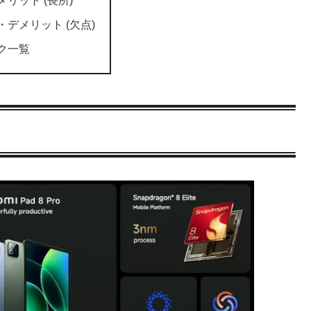
リット (長所)
・デメリット (欠点)
ク一覧