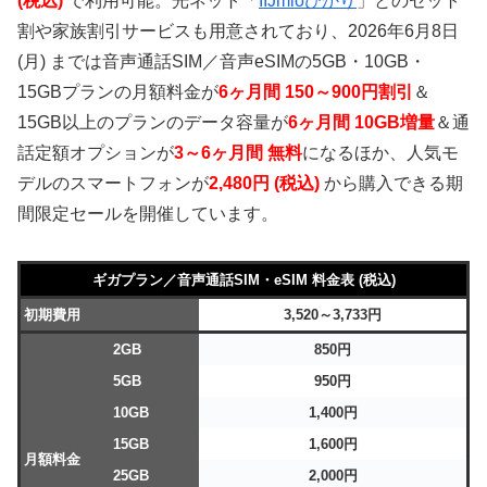
(税込)
で利用可能。光ネット「
IIJmioひかり
」とのセット
割や家族割引サービスも用意されており、2026年6月8日
(月) までは音声通話SIM／音声eSIMの5GB・10GB・
15GBプランの月額料金が
6ヶ月間 150～900円割引
＆
15GB以上のプランのデータ容量が
6ヶ月間 10GB増量
＆通
話定額オプションが
3～6ヶ月間 無料
になるほか、人気モ
デルのスマートフォンが
2,480円 (税込)
から購入できる期
間限定セールを開催しています。
ギガプラン／音声通話SIM・eSIM 料金表 (税込)
初期費用
3,520～3,733円
2GB
850円
5GB
950円
10GB
1,400円
15GB
1,600円
月額料金
25GB
2,000円