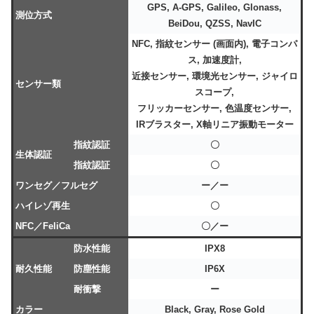
GPS, A-GPS, Galileo, Glonass,
測位方式
BeiDou, QZSS, NavIC
NFC, 指紋センサー (画面内), 電子コンパ
ス, 加速度計,
近接センサー, 環境光センサー,
ジャイロ
センサー類
スコープ,
フリッカーセンサー, 色温度センサー,
IRブラスター, X軸リニア振動モーター
指紋認証
〇
生体認証
指紋認証
〇
ワンセグ／フルセグ
ー／ー
ハイレゾ再生
〇
NFC／FeliCa
〇／ー
防水性能
IPX8
耐久性能
防塵性能
IP6X
耐衝撃
ー
カラー
Black, Gray, Rose Gold