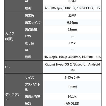
AF
PDAF
動画
4K 30/60fps, HDR10+, 10-bit LOG, EIS
画素数
32MP
画素サイズ
0.64μm
焦点距離
21mm
カメラ
FOV
ー
(前面)
絞り値
F2.2
AF
ー
動画
4K 30fps, 1080p 30/60fps, HDR10+, EIS
Xiaomi HyperOS 2 (Based on Android
OS
15)
サイズ
6.83インチ
アスペクト
19.5:9
比
ディスプレ
画面占有率
94.1％
イ
種類
AMOLED