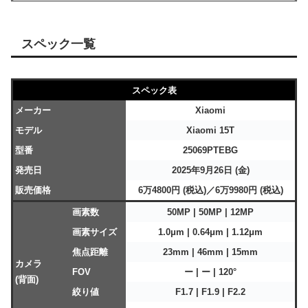
スペック一覧
スペック表
メーカー
Xiaomi
モデル
Xiaomi 15T
型番
25069PTEBG
発売日
2025年9月26日 (金)
販売価格
6万4800円 (税込)／6万9980円 (税込)
画素数
50MP | 50MP | 12MP
画素サイズ
1.0μm | 0.64μm | 1.12μm
焦点距離
23mm | 46mm | 15mm
カメラ
FOV
ー | ー | 120°
(背面)
絞り値
F1.7 | F1.9 | F2.2