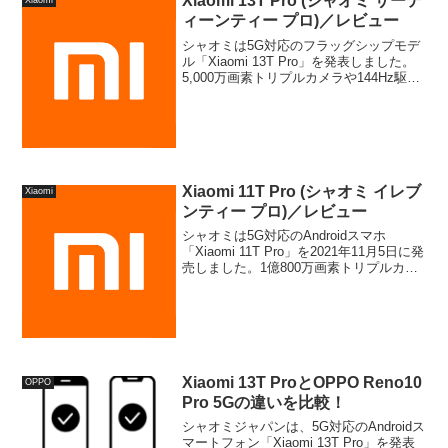
Xiaomi 13T Pro (シャオミ サーテ
Xiaomi
ィーンティー プロ)／レビュー
シャオミは5G対応のフラッグシップモデ
ル「Xiaomi 13T Pro」を発表しました。
5,000万画素トリプルカメラや144Hz駆動
の有機ELディスプレイを搭載し、19分で
フル充電の可能な"神ジューデン"スマ
ホ。特徴、スペック、メリット、デメリ
ット、キャンペーンやセール情報のほ
か、前世代モデル (Xiaomi 12T Pro) との
違いなど、詳細をまとめて解説します。
Xiaomi 11T Pro (シャオミ イレブ
Xiaomi
ンティー プロ)／レビュー
シャオミは5G対応のAndroidスマホ
「Xiaomi 11T Pro」を2021年11月5日に発
売しました。1億800万画素トリプルカメ
ラや大画面の有機ELディスプレイを搭載
し、おサイフケータイも利用可能なハイ
エンドモデル。特徴、スペック、メリッ
ト、デメリット、おトクに購入できるキ
ャンペーンやセール情報などをまとめて
詳しく解説しています。
Xiaomi 13T ProとOPPO Reno10
OPPO
Pro 5Gの違いを比較！
シャオミジャパンは、5G対応のAndroidス
マートフォン「Xiaomi 13T Pro」を発表