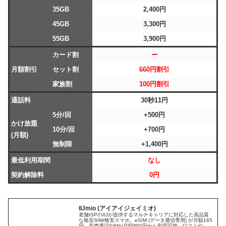
35GB
2,400円
45GB
3,300円
55GB
3,900円
カード割
ー
月額割引
セット割
660円割引
家族割
100円割引
通話料
30秒11円
5分/回
+500円
かけ放題
10分/回
+700円
(月額)
無制限
+1,400円
最低利用期間
なし
契約解除料
0円
IIJmio (アイアイジェイミオ)
老舗ISPのIIJが提供するマルチキャリアに対応した高品質
な格安SIM/格安スマホ。eSIM (データ通信専用) が月額165
円、音声通話SIMが月額850円から利用可能。口コミや評