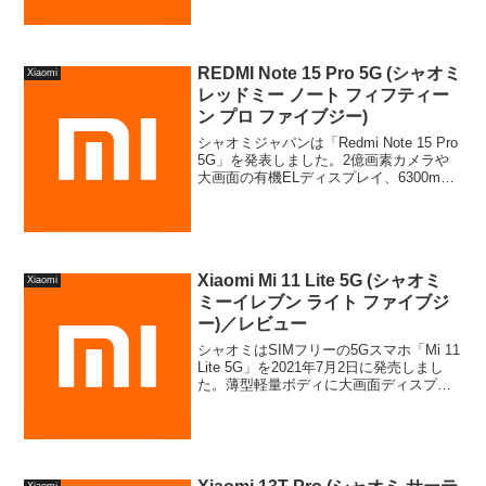
REDMI Note 15 Pro 5G (シャオミ
Xiaomi
レッドミー ノート フィフティー
ン プロ ファイブジー)
シャオミジャパンは「Redmi Note 15 Pro
5G」を発表しました。2億画素カメラや
大画面の有機ELディスプレイ、6300mAh
バッテリーを搭載し、防水防塵やおサイ
フケータイに対応したミドルハイモデ
ル。特徴、スペック、メリット、デメリ
ット、販売価格やセール情報などを紹介
します。
Xiaomi Mi 11 Lite 5G (シャオミ
Xiaomi
ミーイレブン ライト ファイブジ
ー)／レビュー
シャオミはSIMフリーの5Gスマホ「Mi 11
Lite 5G」を2021年7月2日に発売しまし
た。薄型軽量ボディに大画面ディスプレ
イを搭載し、FeliCaにも対応したミドル
ハイモデル。特徴、スペック、メリッ
ト、デメリット、おトクに購入できるキ
ャンペーンやセール情報などをまとめて
詳しく解説しています。