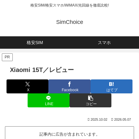
格安SIM/格安スマホ/WiMAX/光回線を徹底比較!
SimChoice
格安SIM
スマホ
PR
Xiaomi 15T／レビュー
X
Facebook
はてブ
LINE
コピー
2025.10.02
2026.05.07
記事内に広告が含まれています。